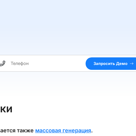
Запросить Демо
ики
вается также
массовая генерация
.